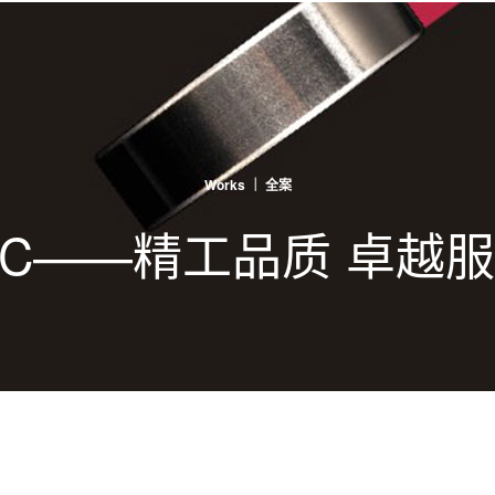
Works ｜ 全案
BC——精工品质 卓越